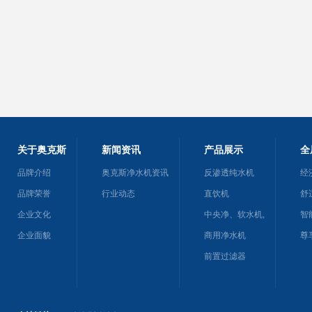
关于奥克斯
新闻资讯
产品展示
全
品牌介绍
奥克斯净水机资讯
反渗透纯水机
经
品牌荣誉
行业动态
直饮机
舒
企业文化
中央净、软水机,
智
企业面貌
商用净水机
尊
前置过滤器