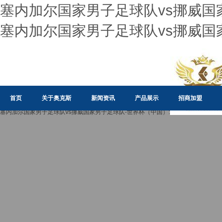
塞内加尔国家男子足球队vs挪威国
塞内加尔国家男子足球队vs挪威国
首页
关于奥克斯
新闻资讯
产品展示
招商加盟
塞内加尔国家男子足球队vs挪威国家男子足球队-世界杯（中国）: