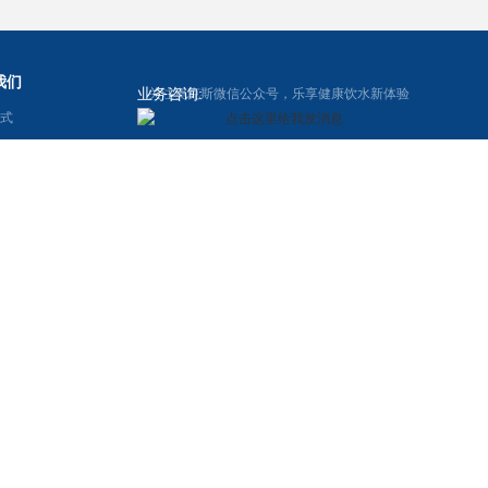
我们
业务咨询:
关注奥克斯微信公众号，乐享健康饮水新体验
式
言
图