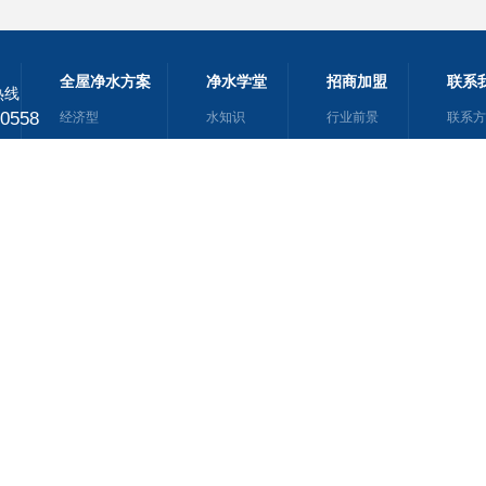
全屋净水方案
净水学堂
招商加盟
联系
热线
-0558
经济型
水知识
行业前景
联系方
舒适型
关注水健康
品牌优势
在线留
,
智能型
重金属污染
加盟政策
网站地
尊享型
饮用水革命
加盟条件
社区经理人
男子足球队-世界杯（中国）有限公司
备案号：粤ICP备10036041号-4