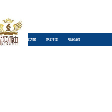
商加盟
全屋净水方案
净水学堂
联系我们